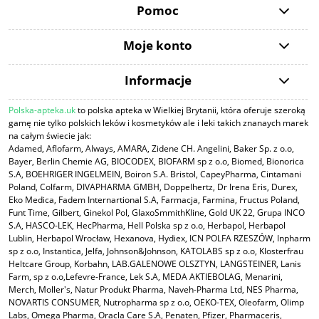
Pomoc
Moje konto
Informacje
Polska-apteka.uk
to polska apteka w Wielkiej Brytanii, która oferuje szeroką
gamę nie tylko polskich leków i kosmetyków ale i leki takich znanaych marek
na całym świecie jak:
Adamed, Aflofarm, Always, AMARA, Zidene CH. Angelini, Baker Sp. z o.o,
Bayer, Berlin Chemie AG, BIOCODEX, BIOFARM sp z o.o, Biomed, Bionorica
S.A, BOEHRIGER INGELMEIN, Boiron S.A. Bristol, CapeyPharma, Cintamani
Poland, Colfarm, DIVAPHARMA GMBH, Doppelhertz, Dr Irena Eris, Durex,
Eko Medica, Fadem Internartional S.A, Farmacja, Farmina, Fructus Poland,
Funt Time, Gilbert, Ginekol Pol, GlaxoSmmithKline, Gold UK 22, Grupa INCO
S.A, HASCO-LEK, HecPharma, Hell Polska sp z o.o, Herbapol, Herbapol
Lublin, Herbapol Wrocław, Hexanova, Hydiex, ICN POLFA RZESZÓW, Inpharm
sp z o.o, Instantica, Jelfa, Johnson&Johnson, KATOLABS sp z o.o, Klosterfrau
Heltcare Group, Korbahn, LAB.GALENOWE OLSZTYN, LANGSTEINER, Lanis
Farm, sp z o.o,Lefevre-France, Lek S.A, MEDA AKTIEBOLAG, Menarini,
Merch, Moller's, Natur Produkt Pharma, Naveh-Pharma Ltd, NES Pharma,
NOVARTIS CONSUMER, Nutropharma sp z o.o, OEKO-TEX, Oleofarm, Olimp
Labs, Omega Pharma, Oracla Care S.A, Penaten, Pfizer, Pharmaceris,