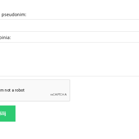
b pseudonim:
pinia:
lij