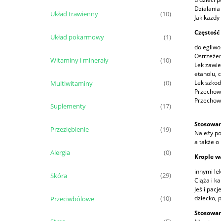
Działani
Układ trawienny
(10)
Jak każdy
Częstość
Układ pokarmowy
(1)
dolegliwo
Ostrzeżen
Witaminy i minerały
(10)
Lek zawie
etanolu, 
Lek szkod
Multiwitaminy
(0)
Przechowy
Przechow
Suplementy
(17)
Stosowan
Przeziębienie
(19)
Należy po
a także o
Alergia
(0)
Krople w
innymi le
Skóra
(29)
Ciąża i k
Jeśli pac
dziecko, 
Przeciwbólowe
(10)
Stosowan