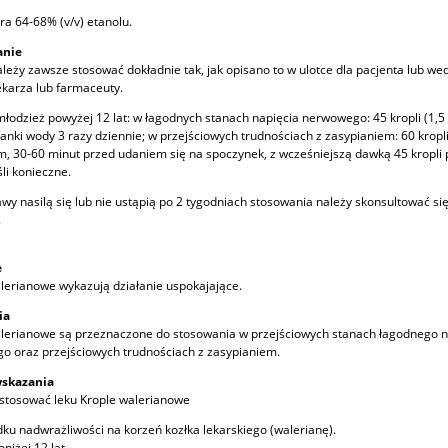
ra 64-68% (v/v) etanolu.
nie
ależy zawsze stosować dokładnie tak, jak opisano to w ulotce dla pacjenta lub we
ekarza lub farmaceuty.
 młodzież powyżej 12 lat: w łagodnych stanach napięcia nerwowego: 45 kropli (1,5
lanki wody 3 razy dziennie; w przejściowych trudnościach z zasypianiem: 60 kropli
, 30-60 minut przed udaniem się na spoczynek, z wcześniejszą dawką 45 kropli
eśli konieczne.
jawy nasilą się lub nie ustąpią po 2 tygodniach stosowania należy skonsultować się
.
e
lerianowe wykazują działanie uspokajające.
ia
lerianowe są przeznaczone do stosowania w przejściowych stanach łagodnego n
 oraz przejściowych trudnościach z zasypianiem.
skazania
 stosować leku Krople walerianowe
ku nadwrażliwości na korzeń kozłka lekarskiego (walerianę).
oniżej 12 lat.