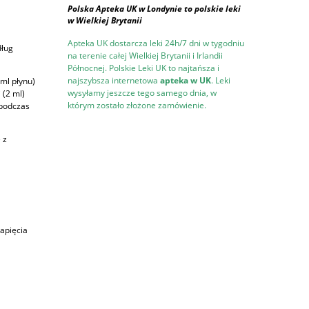
Polska Apteka UK w Londynie to polskie leki
w Wielkiej Brytanii
Apteka UK dostarcza leki 24h/7 dni w tygodniu
dług
na terenie całej Wielkiej Brytanii i Irlandii
Północnej. Polskie Leki UK to najtańsza i
najszybsza internetowa
apteka w UK
. Leki
 ml płynu)
wysyłamy jeszcze tego samego dnia, w
 (2 ml)
którym zostało złożone zamówienie.
 podczas
 z
apięcia