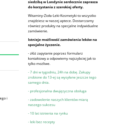
siedzibą w Londynie serdecznie zaprasza
do korzystania z szerokiej oferty.
Witaminy-Zioła-Leki-Kosmetyki-to wszystko
znajdziesz w naszej aptece. Dostarczamy
również produkty na specjalne indywidualne
zamówienie.
Istnieje możliwość zamówienia leków na
specjalne życzenie.
- złóż zapytanie poprzez formularz
kontaktowy a odpowiemy najszybciej jak to
tylko możliwe.
- 7 dni w tygodniu, 24h na dobę. Zakupy
zrobione do 13-ej są wysyłane jeszcze tego
samego dnia.
- profesjonalna dwujęzyczna obsługa
ego i
- zadowolenie naszych klientów miarą
naszego sukcesu
- 10 lat istnienia na rynku
- leki bez recepty