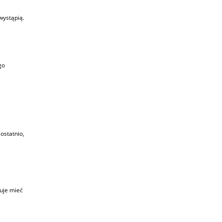
wystąpią.
go
ostatnio,
nuje mieć