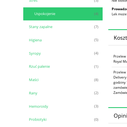
Stres
Nie stosow
(5)
Prowadze
Uspokojenie
(4)
Lek może
Stany zapalne
(7)
Kosz
Higiena
(5)
Syropy
(4)
Przelew 
Royal Ma
Rzuć palenie
(1)
Przelew 
Delivery
Maści
(8)
godziny 
zamówie
Zamówie
Rany
(2)
Hemoroidy
(3)
Opini
Probiotyki
(0)