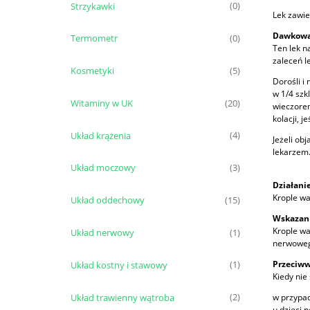
Strzykawki
(0)
Lek zawie
Dawkowa
Termometr
(0)
Ten lek n
zaleceń l
Kosmetyki
(5)
Dorośli i
w 1/4 szk
Witaminy w UK
(20)
wieczorem
kolacji, j
Układ krążenia
(4)
Jeżeli ob
lekarzem
Układ moczowy
(3)
Działani
Krople wa
Układ oddechowy
(15)
Wskazan
Krople wa
Układ nerwowy
(1)
nerwowego
Przeciww
Układ kostny i stawowy
(1)
Kiedy nie
w przypad
Układ trawienny wątroba
(2)
u dzieci p