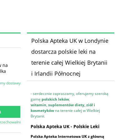
Polska Apteka UK w Londynie
dostarcza polskie leki na
terenie całej Wielkiej Brytanii
w na
lka
i Irlandii Północnej
rmy dostawy
- serdecznie zapraszamy, oferujemy szeroką
gamę
polskich leków
,
witamin
,
suplementów diety, ziół i
kosmetyków
na terenie całej w Wielkiej
a
Brytanii.
przechowalni
Polska Apteka UK - Polskie Leki
Polska Apteka Internetowa UK z główną