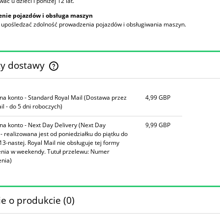
ać u dzieci i poniżej 12 lat.
nie pojazdów i obsługa maszyn
 upośledzać zdolność prowadzenia pojazdów i obsługiwania maszyn.
ty dostawy
Cena nie zawiera ewentualnych kosztów
na konto - Standard Royal Mail
(Dostawa przez
4,99 GBP
płatności
il - do 5 dni roboczych)
na konto - Next Day Delivery
(Next Day
9,99 GBP
 - realizowana jest od poniedziałku do piątku do
13-nastej. Royal Mail nie obsługuje tej formy
nia w weekendy. Tutuł przelewu: Numer
nia)
e o produkcie (0)