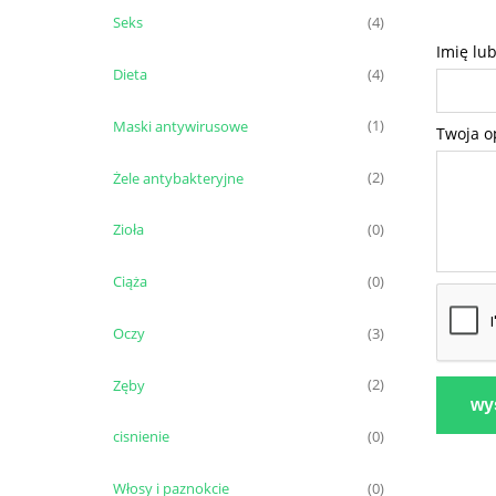
Seks
(4)
Imię lu
Dieta
(4)
Maski antywirusowe
(1)
Twoja o
Żele antybakteryjne
(2)
Zioła
(0)
Ciąża
(0)
Oczy
(3)
Zęby
(2)
wyś
cisnienie
(0)
Włosy i paznokcie
(0)