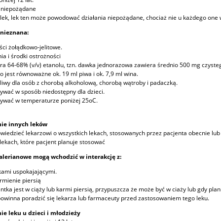
a niepożądane
 lek, lek ten może powodować działania niepożądane, chociaż nie u każdego one 
 nieznana:
ści żołądkowo-jelitowe.
ia i środki ostrożności
ra 64-68% (v/v) etanolu, tzn. dawka jednorazowa zawiera średnio 500 mg czyste
co jest równoważne ok. 19 ml piwa i ok. 7,9 ml wina.
liwy dla osób z chorobą alkoholową, chorobą wątroby i padaczką.
wać w sposób niedostępny dla dzieci.
ywać w temperaturze poniżej 25oC.
ie innych leków
wiedzieć lekarzowi o wszystkich lekach, stosowanych przez pacjenta obecnie lub 
 lekach, które pacjent planuje stosować
alerianowe mogą wchodzić w interakcję z:
kami uspokajającymi.
armienie piersią
jentka jest w ciąży lub karmi piersią, przypuszcza że może być w ciaży lub gdy pla
powinna poradzić się lekarza lub farmaceuty przed zastosowaniem tego leku.
ie leku u dzieci i młodzieży