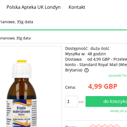
Polska Apteka UK Londyn
Kontakt
rianowe, 35g data
erianowe, 35g data
Dostępność:
duża ilość
Wysyłka w:
48 godzin
Dostawa:
od 4,99 GBP
- Przele
konto - Standard Royal Mail
(Wie
Brytania)
sprawdź fo
Cena nie zawiera ewentualnych kosztów
4,99 GBP
Cena:
płatności
do koszyk
szt.
dodaj do 