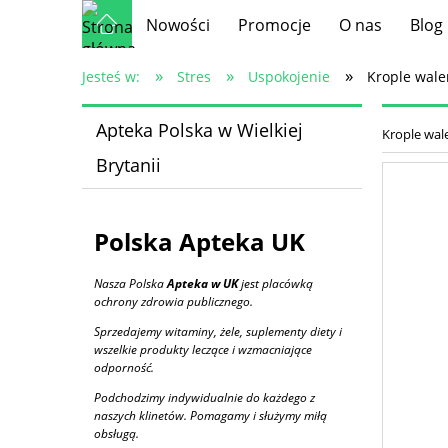
Nowości
Promocje
O nas
Blog
»
»
»
Jesteś w:
Stres
Uspokojenie
Krople wale
Apteka Polska w Wielkiej
Krople wal
Brytanii
Polska Apteka UK
Nasza
Polska
Apteka w UK
jest placówką
ochrony zdrowia publicznego.
Sprzedajemy witaminy, żele, suplementy diety i
wszelkie produkty leczące i wzmacniające
odporność.
Podchodzimy indywidualnie do każdego z
naszych klinetów. Pomagamy i służymy miłą
obsługą.