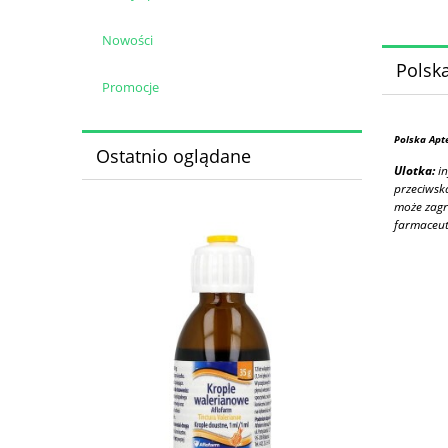
Nowości
Polska
Promocje
Polska Apt
Ostatnio oglądane
Ulotka:
in
przeciwsk
może zagr
farmaceut