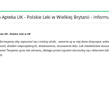
 Apteka UK - Polskie Leki w Wielkiej Brytanii - inform
eka UK
- Polskie Leki w UK
formujemy aby zapoznać się z treścią ulotki, zawarte są w niej dane dotyczące: wsk
azań, działań niepożądanych, dawkowania, stosowania leku. Lek niewłaściwie stos
ażać Twojemu życiu lub zdrowiu, dlatego przed użyciem skonsultuj się z lekarzem lub
ą.