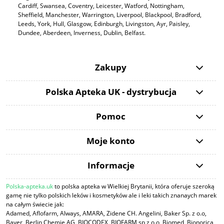
Cardiff, Swansea, Coventry, Leicester, Watford, Nottingham,
Sheffield, Manchester, Warrington, Liverpool, Blackpool, Bradford,
Leeds, York, Hull, Glasgow, Edinburgh, Livingston, Ayr, Paisley,
Dundee, Aberdeen, Inverness, Dublin, Belfast.
Zakupy
Polska Apteka UK - dystrybucja
Pomoc
Moje konto
Informacje
Polska-apteka.uk
to polska apteka w Wielkiej Brytanii, która oferuje szeroką
gamę nie tylko polskich leków i kosmetyków ale i leki takich znanaych marek
na całym świecie jak:
Adamed, Aflofarm, Always, AMARA, Zidene CH. Angelini, Baker Sp. z o.o,
Bayer, Berlin Chemie AG, BIOCODEX, BIOFARM sp z o.o, Biomed, Bionorica