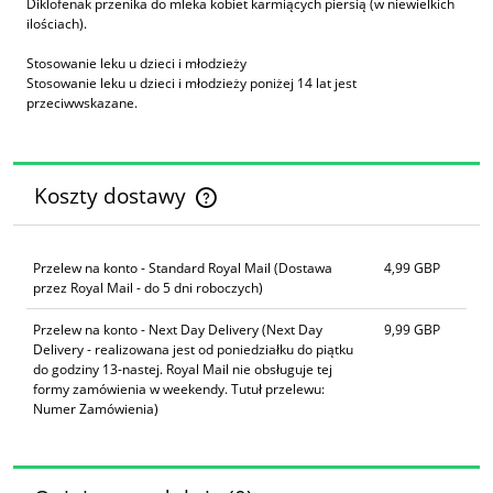
Diklofenak przenika do mleka kobiet karmiących piersią (w niewielkich
ilościach).
Stosowanie leku u dzieci i młodzieży
Stosowanie leku u dzieci i młodzieży poniżej 14 lat jest
przeciwwskazane.
Koszty dostawy
Cena nie zawiera ewentualnych kosztów płatności
Przelew na konto - Standard Royal Mail
(Dostawa
4,99 GBP
przez Royal Mail - do 5 dni roboczych)
Przelew na konto - Next Day Delivery
(Next Day
9,99 GBP
Delivery - realizowana jest od poniedziałku do piątku
do godziny 13-nastej. Royal Mail nie obsługuje tej
formy zamówienia w weekendy. Tutuł przelewu:
Numer Zamówienia)