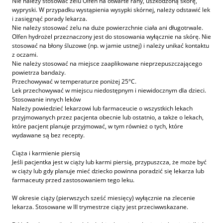
Nie należy stosować żelu Olfen na otwarte rany, uszkodzoną skórę,
wypryski. W przypadku wystąpienia wysypki skórnej, należy odstawić lek
i zasięgnąć porady lekarza.
Nie należy stosować żelu na duże powierzchnie ciała ani długotrwale.
Olfen hydrożel przeznaczony jest do stosowania wyłącznie na skórę. Nie
stosować na błony śluzowe (np. w jamie ustnej) i należy unikać kontaktu
z oczami.
Nie należy stosować na miejsce zaaplikowane nieprzepuszczającego
powietrza bandaży.
Przechowywać w temperaturze poniżej 25°C.
Lek przechowywać w miejscu niedostępnym i niewidocznym dla dzieci.
Stosowanie innych leków
Należy powiedzieć lekarzowi lub farmaceucie o wszystkich lekach
przyjmowanych przez pacjenta obecnie lub ostatnio, a także o lekach,
które pacjent planuje przyjmować, w tym również o tych, które
wydawane są bez recepty.
Ciąża i karmienie piersią
Jeśli pacjentka jest w ciąży lub karmi piersią, przypuszcza, że może być
w ciąży lub gdy planuje mieć dziecko powinna poradzić się lekarza lub
farmaceuty przed zastosowaniem tego leku.
W okresie ciąży (pierwszych sześć miesięcy) wyłącznie na zlecenie
lekarza. Stosowane w III trymestrze ciąży jest przeciwwskazane.