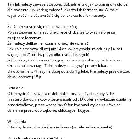
Ten lek należy zawsze stosować dokładnie tak, jak to opisano w ulotce
dla pacjenta lub według zaleceń lekarza lub farmaceuty. W razie
wątpliwości należy zwrócić się do lekarza lub farmaceuty.
Żel Olfen stosuje się miejscowo na skórę.
Po zastosowaniu należy umyć ręce chyba, że to właśnie one są
miejscem leczonym.
Żel należy delikatnie rozsmarować, nie wcierać!
Leku nie stosować dłużej niż 14 dni (w przypadku młodzieży 14 lat i
więcej) lub 21 dni (w przypadku osób dorosłych).
Jeśli objawy (ból i obrzęk) ulegną nasileniu lub obecny będzie brak
skuteczności w ciągu 7 dni, należy zasięgnąć porady lekarza.
Dawkowanie: 3-4 razy na dobę od 2 do 4 g leku. Nie należy przekraczać
dawki dobowej 15 g.
Działanie
Olfen hydrożel zawiera diklofenak, który należy do grupy NLPZ -
niesteroidowych leków przeciwzapalnych. Diklofenak wykazuje działanie
przeciwbólowe, przeciwzapalne. Olfen hydrożel wykazuje również
działanie przeciwobrzękowe, chłodzące i kojące.
Wskazania
Olfen hydrożel stosuje się miejscowo (w zależności od wieku):
Dorośli i młodzież powyżej 14 lat: