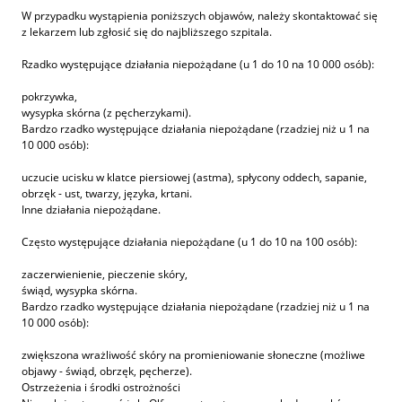
W przypadku wystąpienia poniższych objawów, należy skontaktować się
z lekarzem lub zgłosić się do najbliższego szpitala.
Rzadko występujące działania niepożądane (u 1 do 10 na 10 000 osób):
pokrzywka,
wysypka skórna (z pęcherzykami).
Bardzo rzadko występujące działania niepożądane (rzadziej niż u 1 na
10 000 osób):
uczucie ucisku w klatce piersiowej (astma), spłycony oddech, sapanie,
obrzęk - ust, twarzy, języka, krtani.
Inne działania niepożądane.
Często występujące działania niepożądane (u 1 do 10 na 100 osób):
zaczerwienienie, pieczenie skóry,
świąd, wysypka skórna.
Bardzo rzadko występujące działania niepożądane (rzadziej niż u 1 na
10 000 osób):
zwiększona wrażliwość skóry na promieniowanie słoneczne (możliwe
objawy - świąd, obrzęk, pęcherze).
Ostrzeżenia i środki ostrożności