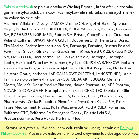
Polska-apteka.uk
to polska apteka w Wielkiej Brytanii, która oferuje szeroką
gamę nie tylko polskich leków i kosmetyków ale i leki takich znanaych marek
na całym świecie jak:
Adamed, Aflofarm, Always, AMARA, Zidene CH. Angelini, Baker Sp. z o.o,
Bayer, Berlin Chemie AG, BIOCODEX, BIOFARM sp z o.o, Biomed, Bionorica
S.A, BOEHRIGER INGELMEIN, Boiron S.A. Bristol, CapeyPharma, Cintamani
Poland, Colfarm, DIVAPHARMA GMBH, Doppelhertz, Dr Irena Eris, Durex,
Eko Medica, Fadem Internartional S.A, Farmacja, Farmina, Fructus Poland,
Funt Time, Gilbert, Ginekol Pol, GlaxoSmmithKline, Gold UK 22, Grupa INCO
S.A, HASCO-LEK, HecPharma, Hell Polska sp z o.o, Herbapol, Herbapol
Lublin, Herbapol Wrocław, Hexanova, Hydiex, ICN POLFA RZESZÓW, Inpharm
sp z o.o, Instantica, Jelfa, Johnson&Johnson, KATOLABS sp z o.o, Klosterfrau
Heltcare Group, Korbahn, LAB.GALENOWE OLSZTYN, LANGSTEINER, Lanis
Farm, sp z o.o,Lefevre-France, Lek S.A, MEDA AKTIEBOLAG, Menarini,
Merch, Moller's, Natur Produkt Pharma, Naveh-Pharma Ltd, NES Pharma,
NOVARTIS CONSUMER, Nutropharma sp z o.o, OEKO-TEX, Oleofarm, Olimp
Labs, Omega Pharma, Oracla Care S.A, Penaten, Pfizer, Pharmaceris,
Pharmaswiss Ceska Republika, Phytofarm, Phytofarm Kleska S.A, Pierre
Fabre Medicament, Plussz, Polfa Waszawa S.A, POLFARMEX, Polfarma,
Polfarma OTC, Polfarma SA Starogard Gdaski, Polskie Leki S.A,
Procter&Gamble, Pure Herbs, Puritans Pride.
Strona korzysta z plików cookies w celu realizacji usług i zgodnie z
Polityką
pokaż pełną wersję strony
Plików Cookies
. Możesz określić warunki przechowywania lub dostępu do plików