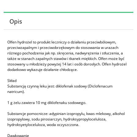
Opis
Olfen hydrożel to produkt leczniczy o działaniu przeciwbólowym,
przeciwzapalnym i przeciwobrzękowym do stosowania w urazach
różnego pochodzenia jak np. skręcenia, nadwyrężenia i stłuczenia, a
także w stanach zapalnych stawów i tkanek miękkich. Olfen może być
stosowany u młodzieży powyżej 14 lat i osób dorosłych. Olfen hydrożel
dodatkowo wykazuje działanie chłodzące.
Skład
Substancją czynną leku jest: diklofenak sodowy (Diclofenacum
natricum).
1 g żelu zawiera 10 mg diklofenaku sodowego.
Substancje pomocnicze: adypinian izopropylu, kwas mlekowy, alkohol
izopropylowy, sodu pirosiarczyn, hydroksypropyloceluloza,
hydroksyetyloceluloza, woda oczyszczona.
Dawkowanie