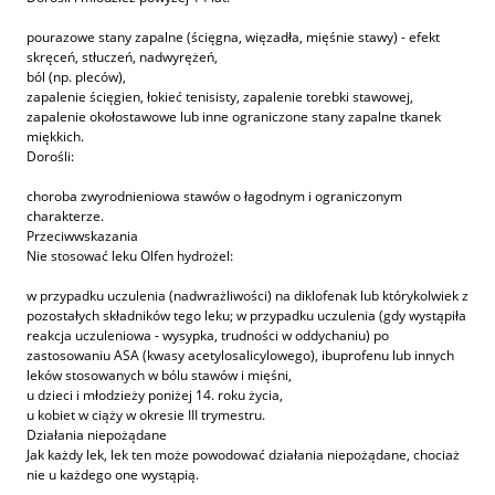
pourazowe stany zapalne (ścięgna, więzadła, mięśnie stawy) - efekt
skręceń, stłuczeń, nadwyrężeń,
ból (np. pleców),
zapalenie ścięgien, łokieć tenisisty, zapalenie torebki stawowej,
zapalenie okołostawowe lub inne ograniczone stany zapalne tkanek
miękkich.
Dorośli:
choroba zwyrodnieniowa stawów o łagodnym i ograniczonym
charakterze.
Przeciwwskazania
Nie stosować leku Olfen hydrożel:
w przypadku uczulenia (nadwrażliwości) na diklofenak lub którykolwiek z
pozostałych składników tego leku; w przypadku uczulenia (gdy wystąpiła
reakcja uczuleniowa - wysypka, trudności w oddychaniu) po
zastosowaniu ASA (kwasy acetylosalicylowego), ibuprofenu lub innych
leków stosowanych w bólu stawów i mięśni,
u dzieci i młodzieży poniżej 14. roku życia,
u kobiet w ciąży w okresie III trymestru.
Działania niepożądane
Jak każdy lek, lek ten może powodować działania niepożądane, chociaż
nie u każdego one wystąpią.