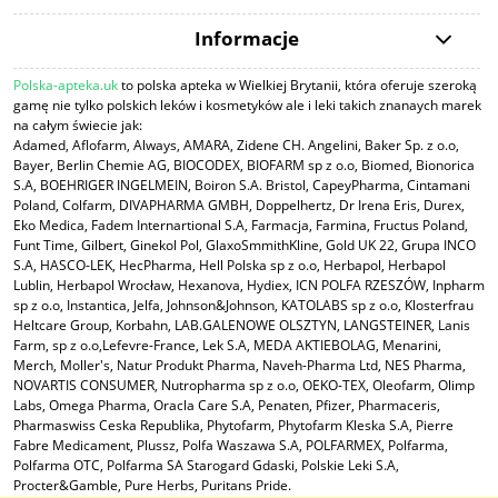
Informacje
Polska-apteka.uk
to polska apteka w Wielkiej Brytanii, która oferuje szeroką
gamę nie tylko polskich leków i kosmetyków ale i leki takich znanaych marek
na całym świecie jak:
Adamed, Aflofarm, Always, AMARA, Zidene CH. Angelini, Baker Sp. z o.o,
Bayer, Berlin Chemie AG, BIOCODEX, BIOFARM sp z o.o, Biomed, Bionorica
S.A, BOEHRIGER INGELMEIN, Boiron S.A. Bristol, CapeyPharma, Cintamani
Poland, Colfarm, DIVAPHARMA GMBH, Doppelhertz, Dr Irena Eris, Durex,
Eko Medica, Fadem Internartional S.A, Farmacja, Farmina, Fructus Poland,
Funt Time, Gilbert, Ginekol Pol, GlaxoSmmithKline, Gold UK 22, Grupa INCO
S.A, HASCO-LEK, HecPharma, Hell Polska sp z o.o, Herbapol, Herbapol
Lublin, Herbapol Wrocław, Hexanova, Hydiex, ICN POLFA RZESZÓW, Inpharm
sp z o.o, Instantica, Jelfa, Johnson&Johnson, KATOLABS sp z o.o, Klosterfrau
Heltcare Group, Korbahn, LAB.GALENOWE OLSZTYN, LANGSTEINER, Lanis
Farm, sp z o.o,Lefevre-France, Lek S.A, MEDA AKTIEBOLAG, Menarini,
Merch, Moller's, Natur Produkt Pharma, Naveh-Pharma Ltd, NES Pharma,
NOVARTIS CONSUMER, Nutropharma sp z o.o, OEKO-TEX, Oleofarm, Olimp
Labs, Omega Pharma, Oracla Care S.A, Penaten, Pfizer, Pharmaceris,
Pharmaswiss Ceska Republika, Phytofarm, Phytofarm Kleska S.A, Pierre
Fabre Medicament, Plussz, Polfa Waszawa S.A, POLFARMEX, Polfarma,
Polfarma OTC, Polfarma SA Starogard Gdaski, Polskie Leki S.A,
Procter&Gamble, Pure Herbs, Puritans Pride.