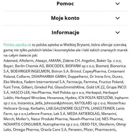
Pomoc
Moje konto
Informacje
Polska-apteka.uk
to polska apteka w Wielkiej Brytanii, która oferuje szeroką
gamę nie tylko polskich leków i kosmetyków ale i leki takich znanaych marek
na całym świecie jak:
Adamed, Aflofarm, Always, AMARA, Zidene CH. Angelini, Baker Sp. z o.o,
Bayer, Berlin Chemie AG, BIOCODEX, BIOFARM sp z o.o, Biomed, Bionorica
S.A, BOEHRIGER INGELMEIN, Boiron S.A. Bristol, CapeyPharma, Cintamani
Poland, Colfarm, DIVAPHARMA GMBH, Doppelhertz, Dr Irena Eris, Durex,
Eko Medica, Fadem Internartional S.A, Farmacja, Farmina, Fructus Poland,
Funt Time, Gilbert, Ginekol Pol, GlaxoSmmithKline, Gold UK 22, Grupa INCO
S.A, HASCO-LEK, HecPharma, Hell Polska sp z o.o, Herbapol, Herbapol
Lublin, Herbapol Wrocław, Hexanova, Hydiex, ICN POLFA RZESZÓW, Inpharm
sp z o.o, Instantica, Jelfa, Johnson&Johnson, KATOLABS sp z o.o, Klosterfrau
Heltcare Group, Korbahn, LAB.GALENOWE OLSZTYN, LANGSTEINER, Lanis
Farm, sp z o.o,Lefevre-France, Lek S.A, MEDA AKTIEBOLAG, Menarini,
Merch, Moller's, Natur Produkt Pharma, Naveh-Pharma Ltd, NES Pharma,
NOVARTIS CONSUMER, Nutropharma sp z o.o, OEKO-TEX, Oleofarm, Olimp
Labs, Omega Pharma, Oracla Care S.A, Penaten, Pfizer, Pharmaceris,