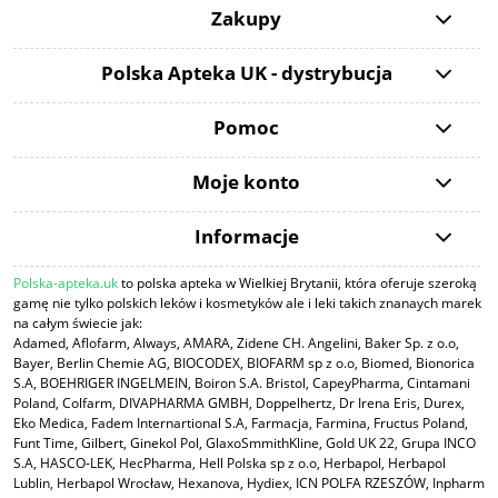
Zakupy
Polska Apteka UK - dystrybucja
Pomoc
Moje konto
Informacje
Polska-apteka.uk
to polska apteka w Wielkiej Brytanii, która oferuje szeroką
gamę nie tylko polskich leków i kosmetyków ale i leki takich znanaych marek
na całym świecie jak:
Adamed, Aflofarm, Always, AMARA, Zidene CH. Angelini, Baker Sp. z o.o,
Bayer, Berlin Chemie AG, BIOCODEX, BIOFARM sp z o.o, Biomed, Bionorica
S.A, BOEHRIGER INGELMEIN, Boiron S.A. Bristol, CapeyPharma, Cintamani
Poland, Colfarm, DIVAPHARMA GMBH, Doppelhertz, Dr Irena Eris, Durex,
Eko Medica, Fadem Internartional S.A, Farmacja, Farmina, Fructus Poland,
Funt Time, Gilbert, Ginekol Pol, GlaxoSmmithKline, Gold UK 22, Grupa INCO
S.A, HASCO-LEK, HecPharma, Hell Polska sp z o.o, Herbapol, Herbapol
Lublin, Herbapol Wrocław, Hexanova, Hydiex, ICN POLFA RZESZÓW, Inpharm