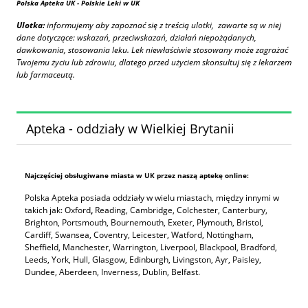
Polska Apteka UK
- Polskie Leki w UK
Ulotka:
informujemy aby zapoznać się z treścią ulotki, zawarte są w niej
dane dotyczące: wskazań, przeciwskazań, działań niepożądanych,
dawkowania, stosowania leku. Lek niewłaściwie stosowany może zagrażać
Twojemu życiu lub zdrowiu, dlatego przed użyciem skonsultuj się z lekarzem
lub farmaceutą.
Apteka - oddziały w Wielkiej Brytanii
Najczęściej obsługiwane miasta w UK przez naszą aptekę online:
Polska Apteka posiada oddziały w wielu miastach, między innymi w
takich jak: Oxford
,
Reading, Cambridge, Colchester, Canterbury,
Brighton, Portsmouth, Bournemouth, Exeter, Plymouth, Bristol,
Cardiff, Swansea, Coventry, Leicester, Watford, Nottingham,
Sheffield, Manchester, Warrington, Liverpool, Blackpool, Bradford,
Leeds, York, Hull, Glasgow, Edinburgh, Livingston, Ayr, Paisley,
Dundee, Aberdeen, Inverness, Dublin, Belfast.