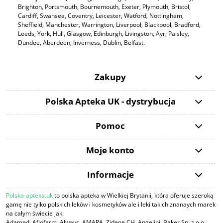
Brighton, Portsmouth, Bournemouth, Exeter, Plymouth, Bristol,
Cardiff, Swansea, Coventry, Leicester, Watford, Nottingham,
Sheffield, Manchester, Warrington, Liverpool, Blackpool, Bradford,
Leeds, York, Hull, Glasgow, Edinburgh, Livingston, Ayr, Paisley,
Dundee, Aberdeen, Inverness, Dublin, Belfast.
Zakupy
Polska Apteka UK - dystrybucja
Pomoc
Moje konto
Informacje
Polska-apteka.uk
to polska apteka w Wielkiej Brytanii, która oferuje szeroką
gamę nie tylko polskich leków i kosmetyków ale i leki takich znanaych marek
na całym świecie jak:
Adamed, Aflofarm, Always, AMARA, Zidene CH. Angelini, Baker Sp. z o.o,