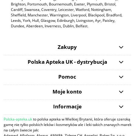
Brighton, Portsmouth, Bournemouth, Exeter, Plymouth, Bristol,
Cardiff, Swansea, Coventry, Leicester, Watford, Nottingham,
Sheffield, Manchester, Warrington, Liverpool, Blackpool, Bradford,
Leeds, York, Hull, Glasgow, Edinburgh, Livingston, Ayr, Paisley,
Dundee, Aberdeen, Inverness, Dublin, Belfast.
Zakupy
Polska Apteka UK - dystrybucja
Pomoc
Moje konto
Informacje
Polska-apteka.uk
to polska apteka w Wielkiej Brytanii, która oferuje szeroką
gamę nie tylko polskich leków i kosmetyków ale i leki takich znanaych marek
na całym świecie jak:
Adamed, Aflofarm, Always, AMARA, Zidene CH. Angelini, Baker Sp. z o.o,