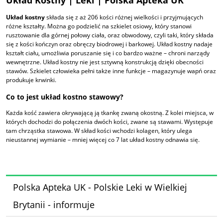
Układ kostny
składa się z aż 206 kości różnej wielkości i przyjmujących
różne kształty. Można go podzielić na szkielet osiowy, który stanowi
rusztowanie dla górnej połowy ciała, oraz obwodowy, czyli taki, który składa
się z kości kończyn oraz obręczy biodrowej i barkowej. Układ kostny nadaje
kształt ciału, umożliwia poruszanie się i co bardzo ważne – chroni narządy
wewnętrzne. Układ kostny nie jest sztywną konstrukcją dzięki obecności
stawów. Szkielet człowieka pełni także inne funkcje – magazynuje wapń oraz
produkuje krwinki.
Co to jest układ kostno stawowy?
Każda kość zawiera okrywającą ją tkankę zwaną okostną. Z kolei miejsca, w
których dochodzi do połączenia dwóch kości, zwane są stawami. Występuje
tam chrząstka stawowa. W skład kości wchodzi kolagen, który ulega
nieustannej wymianie – mniej więcej co 7 lat układ kostny odnawia się.
Polska Apteka UK - Polskie Leki w Wielkiej
Brytanii - informuje