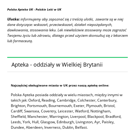
Polska Apteka UK
- Polskie Leki w UK
Ulotka:
informujemy aby zapoznać się z treścią ulotki, zawarte są w niej
dane dotyczące: wskazań, przeciwskazań, działań niepożądanych,
dawkowania, stosowania leku. Lek niewłaściwie stosowany może zagrażać
Twojemu życiu lub zdrowiu, dlatego przed użyciem skonsultuj się z lekarzem
lub farmaceutą.
Apteka - oddziały w Wielkiej Brytanii
Najczęściej obsługiwane miasta w UK przez naszą aptekę online:
Polska Apteka posiada oddziały w wielu miastach, między innymi w
takich jak: Oxford
,
Reading, Cambridge, Colchester, Canterbury,
Brighton, Portsmouth, Bournemouth, Exeter, Plymouth, Bristol,
Cardiff, Swansea, Coventry, Leicester, Watford, Nottingham,
Sheffield, Manchester, Warrington, Liverpool, Blackpool, Bradford,
Leeds, York, Hull, Glasgow, Edinburgh, Livingston, Ayr, Paisley,
Dundee, Aberdeen, Inverness, Dublin, Belfast.