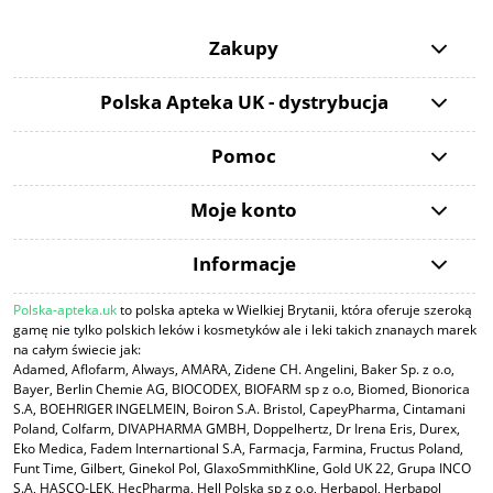
Zakupy
Polska Apteka UK - dystrybucja
Pomoc
Moje konto
Informacje
Polska-apteka.uk
to polska apteka w Wielkiej Brytanii, która oferuje szeroką
gamę nie tylko polskich leków i kosmetyków ale i leki takich znanaych marek
na całym świecie jak:
Adamed, Aflofarm, Always, AMARA, Zidene CH. Angelini, Baker Sp. z o.o,
Bayer, Berlin Chemie AG, BIOCODEX, BIOFARM sp z o.o, Biomed, Bionorica
S.A, BOEHRIGER INGELMEIN, Boiron S.A. Bristol, CapeyPharma, Cintamani
Poland, Colfarm, DIVAPHARMA GMBH, Doppelhertz, Dr Irena Eris, Durex,
Eko Medica, Fadem Internartional S.A, Farmacja, Farmina, Fructus Poland,
Funt Time, Gilbert, Ginekol Pol, GlaxoSmmithKline, Gold UK 22, Grupa INCO
S.A, HASCO-LEK, HecPharma, Hell Polska sp z o.o, Herbapol, Herbapol