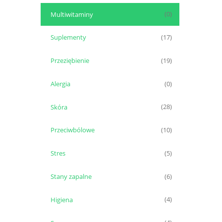
Multiwitaminy
(0)
Suplementy
(17)
Przeziębienie
(19)
Alergia
(0)
Skóra
(28)
Przeciwbólowe
(10)
Stres
(5)
Stany zapalne
(6)
Higiena
(4)