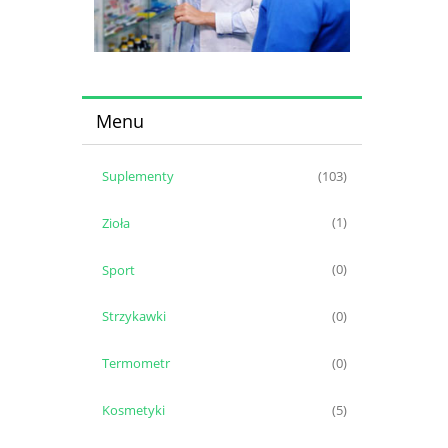
Menu
Suplementy
(103)
Zioła
(1)
Sport
(0)
Strzykawki
(0)
Termometr
(0)
Kosmetyki
(5)