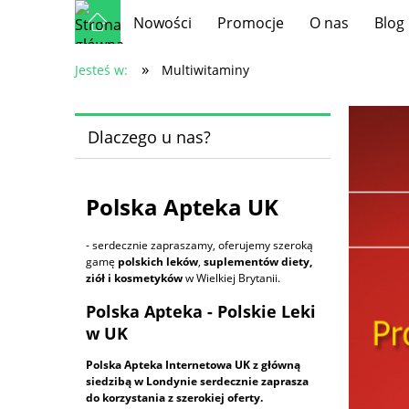
Nowości
Promocje
O nas
Blog
»
Jesteś w:
Multiwitaminy
Dlaczego u nas?
Polska Apteka UK
- serdecznie zapraszamy, oferujemy szeroką
gamę
polskich leków
,
suplementów diety,
ziół i kosmetyków
w Wielkiej Brytanii.
Polska Apteka - Polskie Leki
w UK
Polska Apteka Internetowa UK z główną
siedzibą w Londynie serdecznie zaprasza
do korzystania z szerokiej oferty.