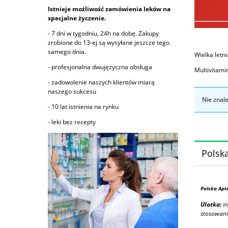
Istnieje możliwość zamówienia leków na
specjalne życzenie.
- 7 dni w tygodniu, 24h na dobę. Zakupy
zrobione do 13-ej są wysyłane jeszcze tego
samego dnia.
Wielka letn
- profesjonalna dwujęzyczna obsługa
Multivitamin
- zadowolenie naszych klientów miarą
naszego sukcesu
Nie znal
- 10 lat istnienia na rynku
- leki bez recepty
Polska
Polska Apt
Ulotka:
in
stosowani