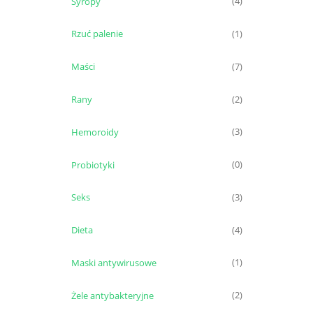
Syropy
(4)
Rzuć palenie
(1)
Maści
(7)
Rany
(2)
Hemoroidy
(3)
Probiotyki
(0)
Seks
(3)
Dieta
(4)
Maski antywirusowe
(1)
Żele antybakteryjne
(2)